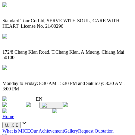
Standard Tour Co.Ltd, SERVE WITH SOUL, CARE WITH
HEART. License No. 21/00296
172/8 Chang Klan Road, T.Chang Klan, A.Mueng, Chiang Mai
50100
Monday to Friday: 8:30 AM - 5:30 PM and Saturday: 8:30 AM -
3:00 PM
EN
Home
M.I.C.E
What is MICE
Our Achievement
Gallery
Request Quotation