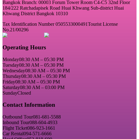
Bangkok Branch: 00003 Forum Tower Room C4-C5 32nd Floor
184/222 Ratchadapisek Road Huai Khwang Sub-district Huai
Khwang District Bangkok 10310
Tax Identification Number 0505533000491
Tourist License
No.21/00296
Operating Hours
Monday
08:30 AM – 05:30 PM
Tuesday
08:30 AM – 05:30 PM
Wednesday
08:30 AM – 05:30 PM
Thursday
08:30 AM – 05:30 PM
Friday
08:30 AM – 05:30 PM
Saturday
08:30 AM – 03:00 PM
Sunday
Closed
Contact Information
Outbound Tour
081-681-5588
Inbound Tour
088-604-4933
Flight Ticket
086-923-1661
Car Rental
094-571-6666