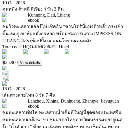
10 Oct 2026
คุนหมิง ต้าหลี่ ลี่เจียง 4 วัน 3 คืน
Kunming, Dali, Lijiang
ebook
ชมวิวทะเลสาบเอ่อร์ไห่ เช็คอิน "ซานโตรินี่แห่งต้าหลี่" กระเช้า
ขึ้น-ลง ภูเขาหิมะมังกรหยก พร้อมชมการแสดง IMPRESSION
LIJIANG อิสระช้อปปิ้ง ณ ถนนโบราณคุนหมิง
Tour code
:
HQO-KMG06-EU
Hotel
฿25,900
View details
8
7
18 Oct 2026
เส้นทางสายไหม 8 วัน 7 คืน
Lanzhou, Xining, Dunhuang, Zhangye, Jiayuguan
ebook
ชมทะเลสาบชิงไห่ ทะเลสาบน้ำเค็มที่ใหญ่ที่สุดของประเทศจีน
ชมทะเลสาบเกลือฉาข่า ชมมรดกโลกทางวัฒนธรรมของยูเนส
โก "ถ้ำมั่วเกา " ขี่อูฐ ณ เนินทรายหมิงซาซาน เช็คอินอุทยาน