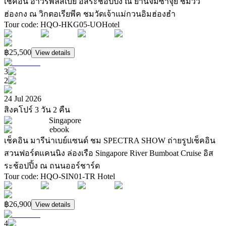
เช็คอิน อ่าวรีพัลส์เบย์ อิสระชอ้ปปิ้ง ณ ย่านจิมซาจุ่ย ชมวิว
ฮ่องกง ณ วิกตอเรียพีค ชมวัดเจ้าแม่กวนอิมฮ่องฮำ
Tour code
:
HQO-HKG05-UO
Hotel
฿25,500
View details
3
2
24 Jul 2026
สิงคโปร์ 3 วัน 2 คืน
Singapore
ebook
เช็คอิน มารีน่าเบย์แซนด์ ชม SPECTRA SHOW ถ่ายรูปเช็คอิน
สวนฟอร์ตแคนนิง ล่องเรือ Singapore River Bumboat Cruise อิส
ระช้อปปิ้ง ณ ถนนออร์ชาร์ด
Tour code
:
HQO-SIN01-TR
Hotel
฿26,900
View details
4