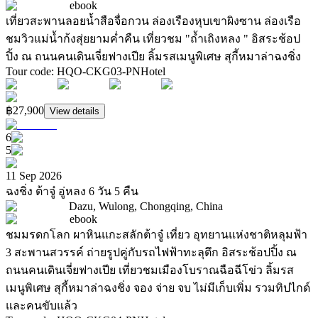
ebook
เที่ยวสะพานลอยน้ำสือจื่อกวน ล่องเรืองหุบเขาผิงซาน ล่องเรือ
ชมวิวแม่น้ำก้งสุ่ยยามค่ำคืน เที่ยวชม "ถ้ำเถิงหลง " อิสระช้อป
ปิ้ง ณ ถนนคนเดินเจี่ยฟางเปีย ลิ้มรสเมนูพิเศษ สุกี้หมาล่าฉงชิ่ง
Tour code
:
HQO-CKG03-PN
Hotel
฿27,900
View details
6
5
11 Sep 2026
ฉงชิ่ง ต้าจู๋ อู่หลง 6 วัน 5 คืน
Dazu, Wulong, Chongqing, China
ebook
ชมมรดกโลก ผาหินแกะสลักต้าจู๋ เที่ยว อุทยานแห่งชาติหลุมฟ้า
3 สะพานสวรรค์ ถ่ายรูปคู่กับรถไฟฟ้าทะลุตึก อิสระช้อปปิ้ง ณ
ถนนคนเดินเจี่ยฟางเปีย เที่ยวชมเมืองโบราณฉือฉีโข่ว ลิ้มรส
เมนูพิเศษ สุกี้หมาล่าฉงชิ่ง จอง จ่าย จบ ไม่มีเก็บเพิ่ม รวมทิปไกด์
และคนขับแล้ว