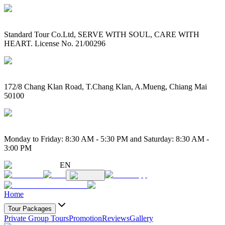
Standard Tour Co.Ltd, SERVE WITH SOUL, CARE WITH
HEART. License No. 21/00296
172/8 Chang Klan Road, T.Chang Klan, A.Mueng, Chiang Mai
50100
Monday to Friday: 8:30 AM - 5:30 PM and Saturday: 8:30 AM -
3:00 PM
EN
Home
Tour Packages
Private Group Tours
Promotion
Reviews
Gallery