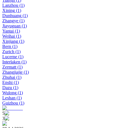
Tianjin
(
1
)
Lanzhou
(
1
)
Xining
(
1
)
Dunhuang
(
1
)
Zhangye
(
1
)
Jiayuguan
(
1
)
Yantai
(
1
)
Weihai
(
1
)
Xinjiang
(
1
)
Bern
(
1
)
Zurich
(
1
)
Lucerne
(
1
)
Interlaken
(
1
)
Zermatt
(
1
)
Zhangjiajie
(
1
)
Zhuhai
(
1
)
Enshi
(
1
)
Dazu
(
1
)
Wulong
(
1
)
Leshan
(
1
)
Guizhou
(
1
)
5
3