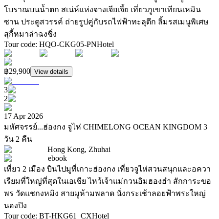
โบราณบนน้ำตก สเน่ห์แห่งจางเจียเจี้ย เที่ยวภูเขาเทียนเหมิน
ซาน ประตูสวรรค์ ถ่ายรูปคู่กับรถไฟฟ้าทะลุตึก ลิ้มรสเมนูพิเศษ
สุกี้หมาล่าฉงชิ่ง
Tour code
:
HQO-CKG05-PN
Hotel
฿29,900
View details
3
2
17 Apr 2026
มหัศจรรย์...ฮ่องกง จูไห่ CHIMELONG OCEAN KINGDOM 3
วัน 2 คืน
Hong Kong, Zhuhai
ebook
เที่ยว 2 เมือง บินไปมูที่เกาะฮ่องกง เที่ยวจูไห่สวนสนุกและอควา
เรียมที่ใหญ่ที่สุดในเอเชีย ไหว้เจ้าแม่กวนอิมฮองฮำ สักการะขอ
พร วัดแชกงหมิง สายมูห้ามพลาด นั่งกระเช้าลอยฟ้าพระใหญ่
นองปิง
Tour code
:
BT-HKG61_CX
Hotel