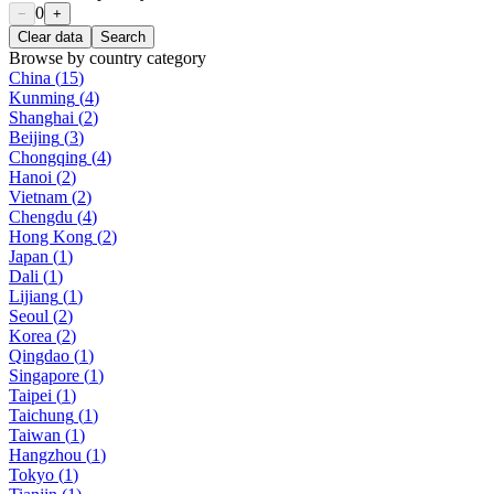
0
−
+
Clear data
Search
Browse by country category
China
(
15
)
Kunming
(
4
)
Shanghai
(
2
)
Beijing
(
3
)
Chongqing
(
4
)
Hanoi
(
2
)
Vietnam
(
2
)
Chengdu
(
4
)
Hong Kong
(
2
)
Japan
(
1
)
Dali
(
1
)
Lijiang
(
1
)
Seoul
(
2
)
Korea
(
2
)
Qingdao
(
1
)
Singapore
(
1
)
Taipei
(
1
)
Taichung
(
1
)
Taiwan
(
1
)
Hangzhou
(
1
)
Tokyo
(
1
)