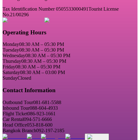
Tax Identification Number 0505533000491
Tourist License
No.21/00296
Operating Hours
Monday
08:30 AM – 05:30 PM
Tuesday
08:30 AM – 05:30 PM
Wednesday
08:30 AM – 05:30 PM
Thursday
08:30 AM – 05:30 PM
Friday
08:30 AM – 05:30 PM
Saturday
08:30 AM – 03:00 PM
Sunday
Closed
Contact Information
Outbound Tour
081-681-5588
Inbound Tour
088-604-4933
Flight Ticket
086-923-1661
Car Rental
094-571-6666
Head Office
053-818-600
Bangkok Branch
092-197-2185