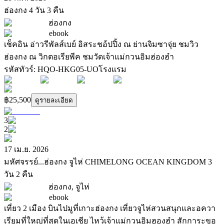
ฮ่องกง 4 วัน 3 คืน
ฮ่องกง
ebook
เช็คอิน อ่าวรีพัลส์เบย์ อิสระชอ้ปปิ้ง ณ ย่านจิมซาจุ่ย ชมวิว
ฮ่องกง ณ วิกตอเรียพีค ชมวัดเจ้าแม่กวนอิมฮ่องฮำ
รหัสทัวร์
:
HQO-HKG05-UO
โรงแรม
฿25,500
ดูรายละเอียด
3
2
17 เม.ย. 2026
มหัศจรรย์...ฮ่องกง จูไห่ CHIMELONG OCEAN KINGDOM 3
วัน 2 คืน
ฮ่องกง, จูไห่
ebook
เที่ยว 2 เมือง บินไปมูที่เกาะฮ่องกง เที่ยวจูไห่สวนสนุกและอควา
เรียมที่ใหญ่ที่สุดในเอเชีย ไหว้เจ้าแม่กวนอิมฮองฮำ สักการะขอ