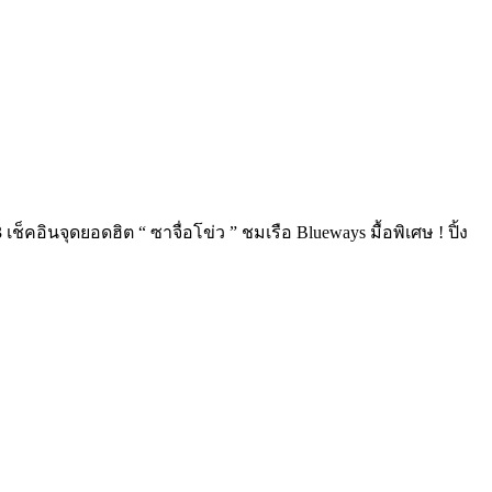
็คอินจุดยอดฮิต “ ซาจื่อโข่ว ” ชมเรือ Blueways มื้อพิเศษ ! ปิ้ง