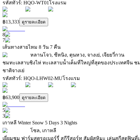
รหัสทัวร์
:
HQO-WT01
โรงแรม
฿13,333
ดูรายละเอียด
8
7
เส้นทางสายไหม 8 วัน 7 คืน
หลานโจว, ซีหนิง, ตุนหวง, จางเย่, เจียยวี่กวน
ชมทะเลสาบชิงไห่ ทะเลสาบน้ำเค็มที่ใหญ่ที่สุดของประเทศจีน 
ชาติจางเย่
รหัสทัวร์
:
HQO-LHW02-MU
โรงแรม
฿63,900
ดูรายละเอียด
5
3
เกาหลี Winter Snow 5 Days 3 Nights
โซล, เกาหลี
เยี่ยมชม ฟาร์มสตรอเบอร์รี่ สกีรีสอร์ท สัมผัสหิมะ เล่นสกีสุดฟินที่