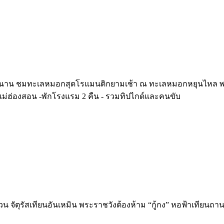
ูนนาน ชมทะเลหมอกสุดโรแมนติกยามเช้า ณ ทะเลหมอกหยุนไหล พร้อ
แม่ฮ่องสอน -พักโรงแรม 2 คืน - รวมทิปไกด์และคนขับ
ยงกวน จัตุรัสเทียนอันเหมิน พระราชวังต้องห้าม “กู้กง” หอฟ้าเทียนถ