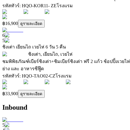
รหัสทัวร์
:
HQO-KOR11- ZE
โรงแรม
฿16,900
ดูรายละเอียด
6
5
ชิงเต่า เยียนไถ เวยไห่ 6 วัน 5 คืน
ชิงเต่า, เยียนไถ, เวยไห่
ชมพิพิธภัณฑ์เบียร์ชิงเต่า+ชิมเบียร์ชิงเต่า ฟรี 2 แก้ว ช้อปปิ้งเ
ย่าง และ อาหารซีฟู๊ด
รหัสทัวร์
:
HQO-TAO02-CZ
โรงแรม
฿33,900
ดูรายละเอียด
Inbound
5