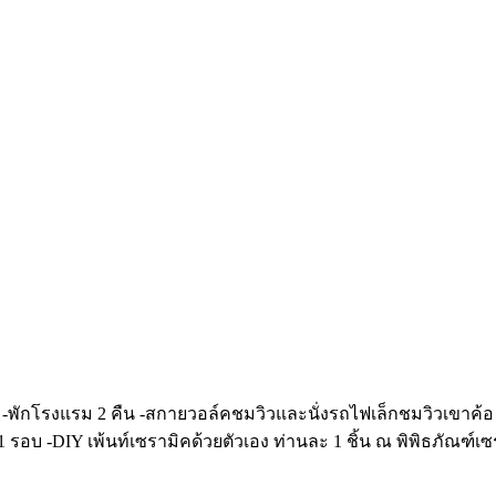
เลย -พักโรงแรม 2 คืน -สกายวอล์คชมวิวและนั่งรถไฟเล็กชมวิวเขา
 รอบ -DIY เพ้นท์เซรามิคด้วยตัวเอง ท่านละ 1 ชิ้น ณ พิพิธภัณฑ์เซ