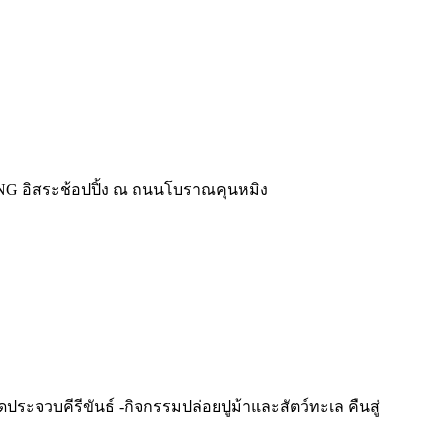
IANG อิสระช้อปปิ้ง ณ ถนนโบราณคุนหมิง
ัดประจวบคีรีขันธ์ -กิจกรรมปล่อยปูม้าและสัตว์ทะเล คืนสู่