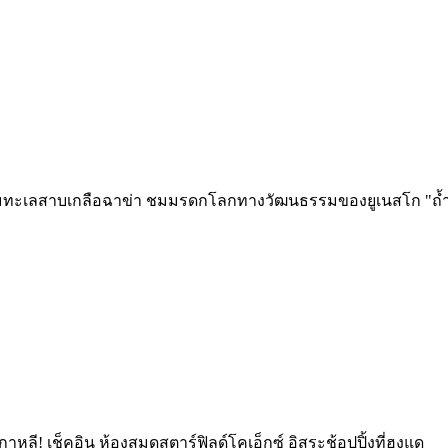
ชมทะเลสาบเกลือฉาข่า ชมมรดกโลกทางวัฒนธรรมของยูเนสโก "ถ้ำมั่
เกาหลี! เช็คอิน ห้องสมุดสตาร์ฟิลด์โคเอ็กซ์ อิสระช้อปปิ้งที่ฮงแด