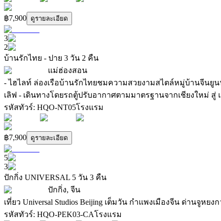
฿7,900
ดูรายละเอียด
3
2
บ้านรักไทย - ปาย 3 วัน 2 คืน
แม่ฮ่องสอน
- ไฮไลท์ ล่องเรือบ้านรักไทยชมความสวยงามสไตล์หมู่บ้านจีนย
เลิฟ - เดินทางโดยรถตู้ปรับอากาศตามมาตรฐานจากเชียงใหม่ สู่ 
รหัสทัวร์
:
HQO-NT05
โรงแรม
฿7,900
ดูรายละเอียด
5
3
ปักกิ่ง UNIVERSAL 5 วัน 3 คืน
ปักกิ่ง, จีน
เที่ยว Universal Studios Beijing เต็มวัน กำแพงเมืองจีน ด่านจูห
รหัสทัวร์
:
HQO-PEK03-CA
โรงแรม