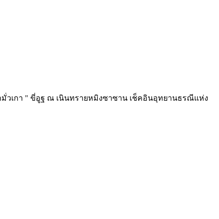
วเกา " ขี่อูฐ ณ เนินทรายหมิงซาซาน เช็คอินอุทยานธรณีแห่ง