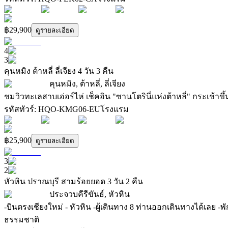
฿29,900
ดูรายละเอียด
4
3
คุนหมิง ต้าหลี่ ลี่เจียง 4 วัน 3 คืน
คุนหมิง, ต้าหลี่, ลี่เจียง
ชมวิวทะเลสาบเอ่อร์ไห่ เช็คอิน "ซานโตรินี่แห่งต้าหลี่" กระ
รหัสทัวร์
:
HQO-KMG06-EU
โรงแรม
฿25,900
ดูรายละเอียด
3
2
หัวหิน ปราณบุรี สามร้อยยอด 3 วัน 2 คืน
ประจวบคีรีขันธ์, หัวหิน
-บินตรงเชียงใหม่ - หัวหิน -ผู้เดินทาง 8 ท่านออกเดินทางได้เลย -พ
ธรรมชาติ