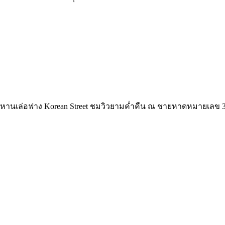
วยไห่หานเล่อฟาง Korean Street ชมวิวยามค่ำคืน ณ ชายหาดหมายเลข 3 เช