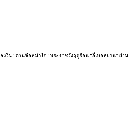
มืองจีน “ด่านซือหม่าไถ” พระราชวังฤดูร้อน “อี้เหอหยวน” ย่าน