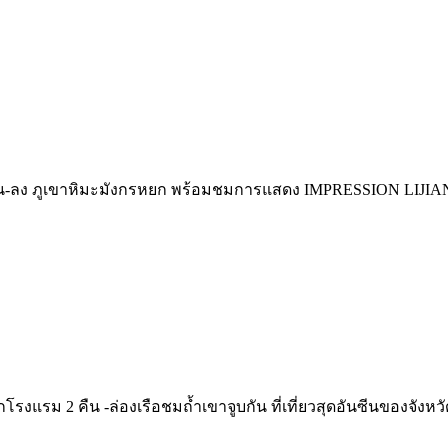
เช้าขึ้น-ลง ภูเขาหิมะมังกรหยก พร้อมชมการแสดง IMPRESSION LIJ
ักโรงแรม 2 คืน -ล่องเรือชมถ้ำเขาจูบกัน ที่เที่ยวสุดอันซีนของจังหว