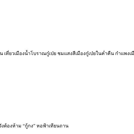
น เที่ยวเมืองน้ำโบราณกู๋เป่ย ชมแสงสีเมืองกู๋เป่ยในค่ำคืน กำแพงเ
ังต้องห้าม “กู้กง” หอฟ้าเทียนถาน