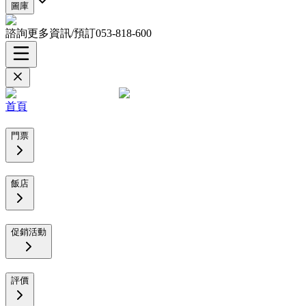
圖庫
諮詢更多資訊/預訂
053-818-600
首頁
門票
飯店
促銷活動
評價