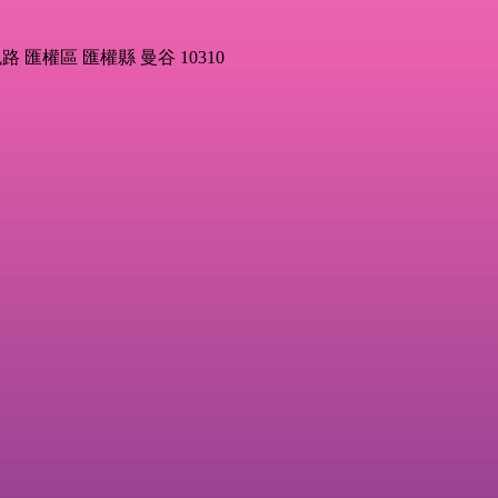
達披色路 匯權區 匯權縣 曼谷 10310