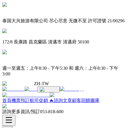
泰国大兴旅游有限公司 尽心尽意 无微不至 許可證號 21/00296
172/8 長康路 昌克蘭區 清邁市 清邁府 50100
週一至週五：上午8:30 - 下午5:30 和 週六：上午8:30 - 下午
3:00
ZH-TW
首頁
機票預訂
航司促銷 🔥
諮詢
文章
顧客回饋
圖庫
諮詢更多資訊/預訂
053-818-600