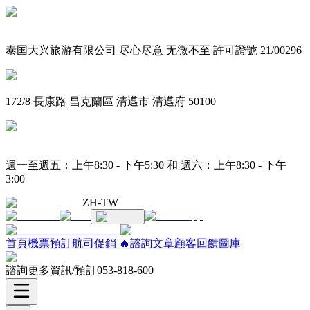
泰国大兴旅游有限公司 尽心尽意 无微不至 許可證號 21/00296
172/8 長康路 昌克蘭區 清邁市 清邁府 50100
週一至週五：上午8:30 - 下午5:30 和 週六：上午8:30 - 下午
3:00
ZH-TW
首頁
機票預訂
航司促銷 🔥
諮詢
文章
顧客回饋
圖庫
諮詢更多資訊/預訂
053-818-600